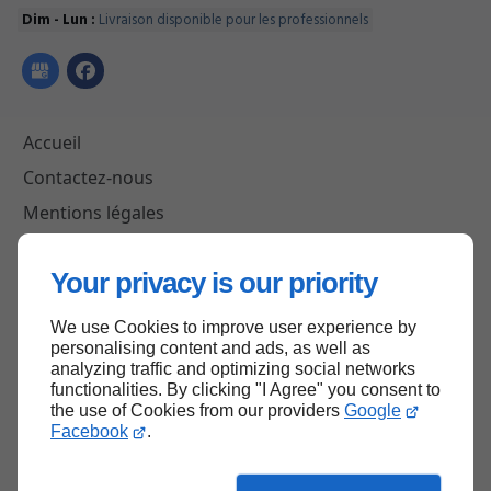
Dim - Lun :
Livraison disponible pour les professionnels
Accueil
Contactez-nous
Mentions légales
Plan du site
Your privacy is our priority
We use Cookies to improve user experience by
Haut de page
personalising content and ads, as well as
analyzing traffic and optimizing social networks
functionalities. By clicking "I Agree" you consent to
the use of Cookies from our providers
Google
Facebook
.