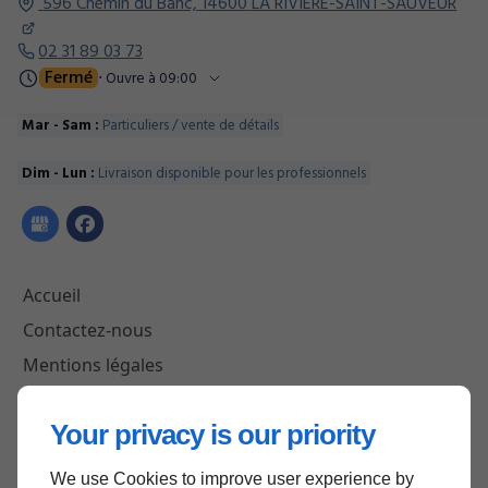
596 Chemin du Banc,
14600
LA RIVIERE-SAINT-SAUVEUR
02 31 89 03 73
Fermé
⋅ Ouvre à 09:00
Mar - Sam :
Particuliers / vente de détails
Dim - Lun :
Livraison disponible pour les professionnels
Accueil
Contactez-nous
Mentions légales
Plan du site
Your privacy is our priority
We use Cookies to improve user experience by